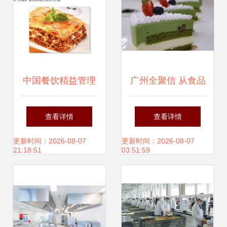
们来分析在新余比
较不错的湖北本行
——对于注重统一
中国餐饮精益管理
广州全聚信 从食品
流水标准与责任明
暨意大利高端VIP
到餐饮的全链路品
查看详情
查看详情
晰需求的用户，“叫
研修团邀请函
质管家
更新时间：2026-08-07
更新时间：2026-08-07
21:18:51
03:51:59
排约出来看看不如
把这个牌藏牌子公
开好干活”。\n小标