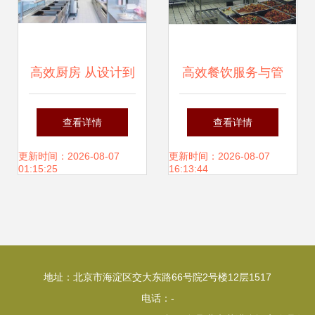
题 揭面背后的人物
故事将给期待控制
高效厨房 从设计到
高效餐饮服务与管
的体系操手答案一
管理的科学艺术
理 食堂外包、托
查看详情
查看详情
个精确的抓在处最
管、承包与团膳解
更新时间：2026-08-07
更新时间：2026-08-07
01:15:25
16:13:44
近有的江西圈子这
决方案解析
通过两家接近，合
作很
地址：北京市海淀区交大东路66号院2号楼12层1517
电话：-