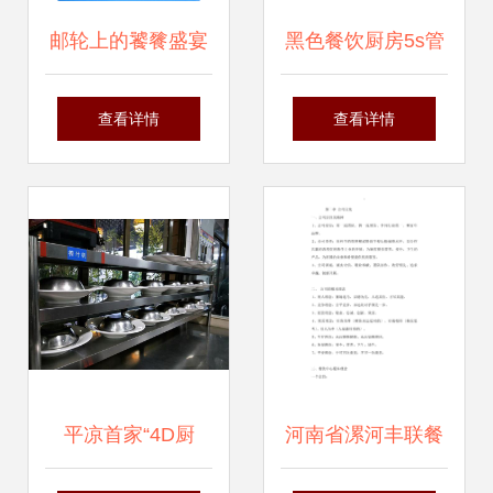
邮轮上的饕餮盛宴
黑色餐饮厨房5s管
餐饮服务与管理探
理清洁规范检查改
查看详情
查看详情
秘
进通用ppt课程资料
平凉首家“4D厨
河南省漯河丰联餐